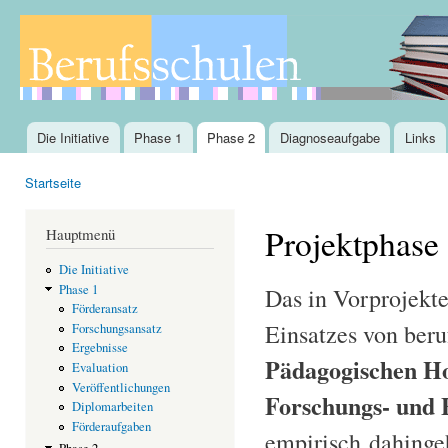
Dir
zu
Inha
Die Initiative
Phase 1
Phase 2
Diagnoseaufgabe
Links
Hauptmenü
Startseite
Sie sind hier
Projektphase
Hauptmenü
Die Initiative
Phase 1
Das in Vorprojekte
Förderansatz
Einsatzes von ber
Forschungsansatz
Ergebnisse
Pädagogischen Ho
Evaluation
Veröffentlichungen
Forschungs- und 
Diplomarbeiten
Förderaufgaben
empirisch dahingeh