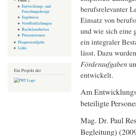
Phase 2
Entwicklungs- und
berufsrelevanter L
Forschungsdesign
Ergebnisse
Einsatz von berufs
Veröffentlichungen
und wie sich eine 
Bachelorarbeiten
Präsentationen
ein integraler Bes
Diagnoseaufgabe
Links
lässt. Dazu wurden
Förderaufgaben
u
Ein Projekt der
entwickelt.
Am Entwicklungs-
beteiligte Persone
Mag. Dr. Paul Res
Begleitung) (200