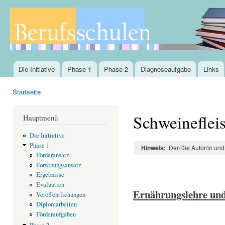
Dir
zu
Inha
Die Initiative
Phase 1
Phase 2
Diagnoseaufgabe
Links
Hauptmenü
Startseite
Sie sind hier
Schweineflei
Hauptmenü
Die Initiative
Phase 1
Der/Die Autor/in un
Hinweis:
Förderansatz
Forschungsansatz
Ergebnisse
Evaluation
Ernährungslehre un
Veröffentlichungen
Diplomarbeiten
Förderaufgaben