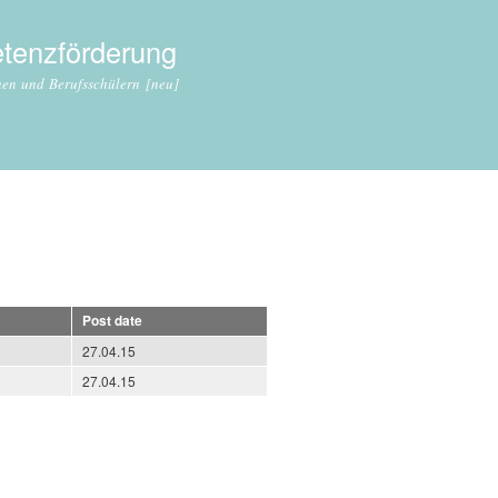
tenzförderung
nnen und Berufsschülern [neu]
Post date
27.04.15
27.04.15