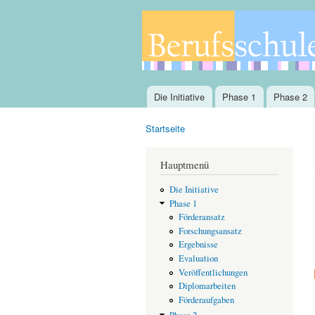
Die Initiative
Phase 1
Phase 2
Hauptmenü
Startseite
Sie sind hier
Hauptmenü
Die Initiative
Phase 1
Förderansatz
Forschungsansatz
Ergebnisse
Evaluation
Veröffentlichungen
Diplomarbeiten
Förderaufgaben