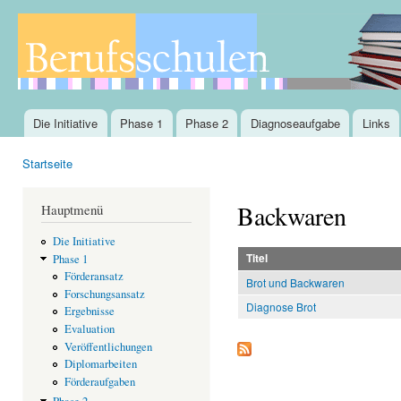
Dir
zu
Inha
Die Initiative
Phase 1
Phase 2
Diagnoseaufgabe
Links
Hauptmenü
Startseite
Sie sind hier
Backwaren
Hauptmenü
Die Initiative
Titel
Phase 1
Förderansatz
Brot und Backwaren
Forschungsansatz
Diagnose Brot
Ergebnisse
Evaluation
Veröffentlichungen
Diplomarbeiten
Förderaufgaben